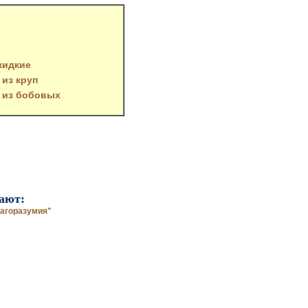
жидкие
из круп
 из бобовых
ают:
агоразумия"