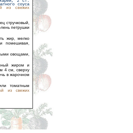
харей, 2 ст.
атного соуса
ый из свежих
ец стручковый,
елень петрушки
ть жир, мелко
ки помешивая,
ными овощами,
анный жиром и
 4 см, сверху
ечь в жарочном
или томатным
ый из свежих