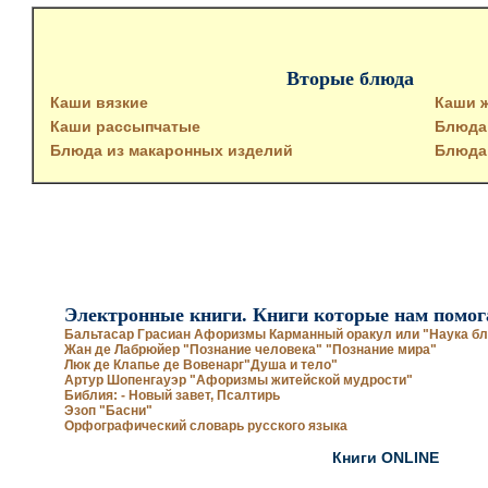
Вторые блюда
Каши вязкие
Каши 
Каши рассыпчатые
Блюда 
Блюда из макаронных изделий
Блюда
Электронные книги. Книги которые нам помог
Бальтасар Грасиан Афоризмы Карманный оракул или "Наука бл
Жан де Лабрюйер "Познание человека" "Познание мира"
Люк де Клапье де Вовенарг"Душа и тело"
Артур Шопенгауэр "Афоризмы житейской мудрости"
Библия: - Новый завет, Псалтирь
Эзоп "Басни"
Орфографический словарь русского языка
Книги ONLINE