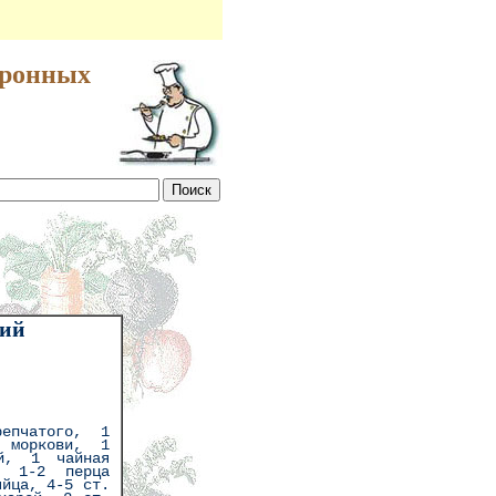
аронных
лий
епчатого, 1
 моркови, 1
й, 1 чайная
, 1-2 перца
яйца, 4-5 ст.