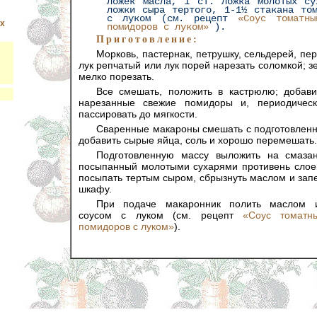
ложек масла, 1 ст. ложка молотых су
ложки сыра тертого, 1-1½ стакана том
с луком (см. рецепт
«Соус томатн
ых
помидоров с луком»
).
Приготовление:
Морковь, пастернак, петрушку, сельдерей, пер
лук репчатый или лук порей нарезать соломкой; з
мелко порезать.
Все смешать, положить в кастрюлю; добави
нарезанные свежие помидоры и, периодичес
пассировать до мягкости.
Сваренные макароны смешать с подготовлен
добавить сырые яйца, соль и хорошо перемешать.
Подготовленную массу выложить на смаз
посыпанный молотыми сухарями противень слоем
посыпать тертым сыром, сбрызнуть маслом и зап
шкафу.
При подаче макаронник полить маслом 
соусом с луком (см. рецепт
«Соус томатн
помидоров с луком»
).