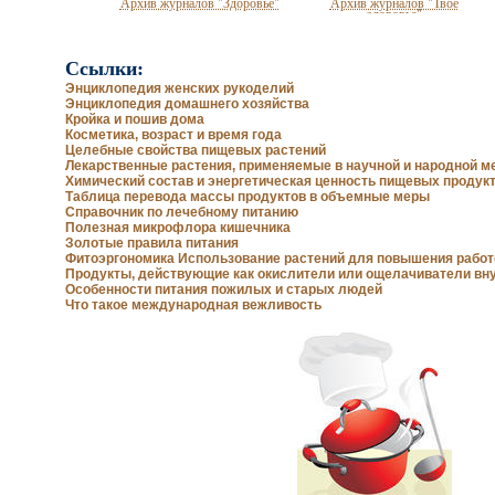
Архив журналов "Здоровье"
Архив журналов "Твоё
здоровье"
Ссылки:
Энциклопедия женских рукоделий
Энциклопедия домашнего хозяйства
Кройка и пошив дома
Косметика, возраст и время года
Целебные свойства пищевых растений
Лекарственные растения, применяемые в научной и народной м
Химический состав и энергетическая ценность пищевых продук
Таблица перевода массы продуктов в объемные меры
Справочник по лечебному питанию
Полезная микрофлора кишечника
Золотые правила питания
Кройка и пошив дома
Устранение дефектов одежды
Фитоэргономика Использование растений для повышения рабо
Продукты, действующие как окислители или ощелачиватели вн
Особенности питания пожилых и старых людей
Что такое международная вежливость